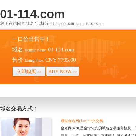
01-114.com
您正在访问的域名可以转让!This domain name is for sale!
一口价出售中！
域名
01-114.com
Domain Name:
售价
CNY 7795.00
Listing Price:
立即购买
BUY NOW
>>
>>
域名交易方式：
通过金名网(4.cn) 中介交易
金名网(4.cn)是全球领先的域名交易服务机
简单、安全、专业的第三方服务！ 为了保证交