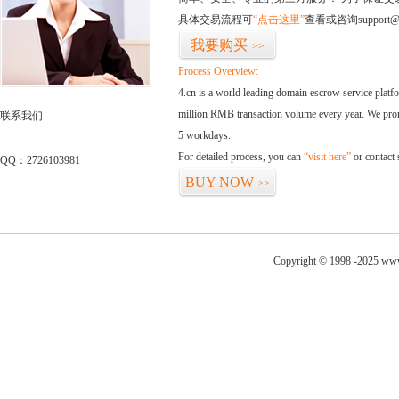
具体交易流程可
“点击这里”
查看或咨询support@
我要购买
>>
Process Overview:
4.cn is a world leading domain escrow service plat
million RMB transaction volume every year. We promi
联系我们
5 workdays.
For detailed process, you can
“visit here”
or contact
QQ：2726103981
BUY NOW
>>
Copyright © 1998 -2025 www