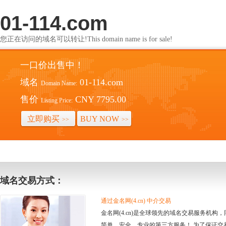
01-114.com
您正在访问的域名可以转让!This domain name is for sale!
一口价出售中！
域名
01-114.com
Domain Name:
售价
CNY 7795.00
Listing Price:
立即购买
BUY NOW
>>
>>
域名交易方式：
通过金名网(4.cn) 中介交易
金名网(4.cn)是全球领先的域名交易服务机
简单、安全、专业的第三方服务！ 为了保证交