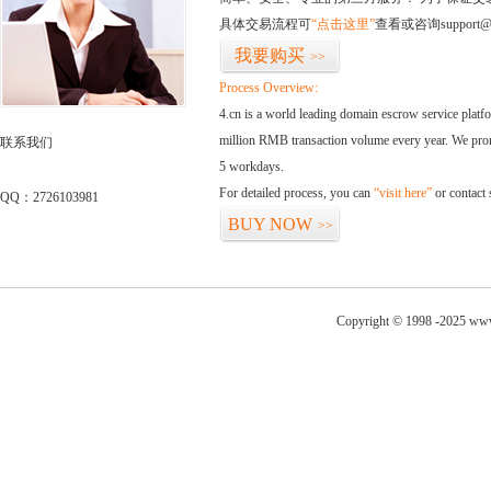
具体交易流程可
“点击这里”
查看或咨询support@
我要购买
>>
Process Overview:
4.cn is a world leading domain escrow service plat
million RMB transaction volume every year. We promi
联系我们
5 workdays.
For detailed process, you can
“visit here”
or contact
QQ：2726103981
BUY NOW
>>
Copyright © 1998 -2025 www